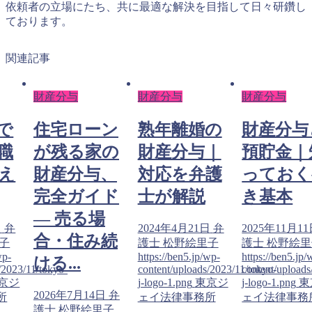
依頼者の立場にたち、共に最適な解決を目指して日々研鑽し
ております。
関連記事
財産分与
財産分与
財産分与
で
住宅ローン
熟年離婚の
財産分与
職
が残る家の
財産分与｜
預貯金｜
え
財産分与、
対応を弁護
っておく
完全ガイド
士が解説
き基本
― 売る場
日
弁
2024年4月21日
弁
2025年11月1
合・住み続
子
護士 松野絵里子
護士 松野絵
wp-
https://ben5.jp/wp-
https://ben5.jp/
ける...
/2023/11/tokyo-
content/uploads/2023/11/tokyo-
content/uploads
京ジ
j-logo-1.png
東京ジ
j-logo-1.png
東
2026年7月14日
弁
所
ェイ法律事務所
ェイ法律事務
護士 松野絵里子