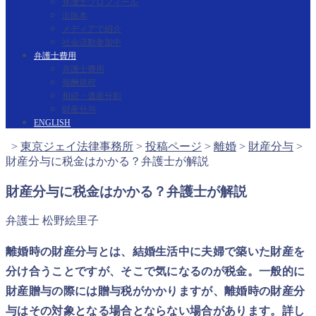
弁護士プロフィール
出版本
メディアで紹介
社会活動参加中
弁護士費用
弁護士費用
報酬規程
相続・遺産分割
財産分与
ENGLISH
>
東京ジェイ法律事務所
>
投稿ページ
>
離婚
>
財産分与
>
財産分与に税金はかかる？弁護士が解説
財産分与に税金はかかる？弁護士が解説
弁護士 松野絵里子
離婚時の財産分与とは、結婚生活中に夫婦で築いた財産を
分け合うことですが、そこで気になるのが税金。一般的に
財産贈与の際には贈与税がかかりますが、離婚時の財産分
与はその対象となる場合とならない場合があります。詳し