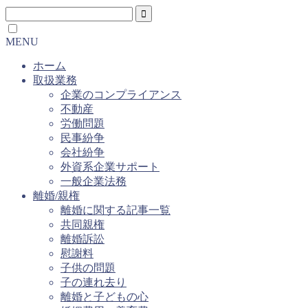
MENU
ホーム
取扱業務
企業のコンプライアンス
不動産
労働問題
民事紛争
会社紛争
外資系企業サポート
一般企業法務
離婚/親権
離婚に関する記事一覧
共同親権
離婚訴訟
慰謝料
子供の問題
子の連れ去り
離婚と子どもの心