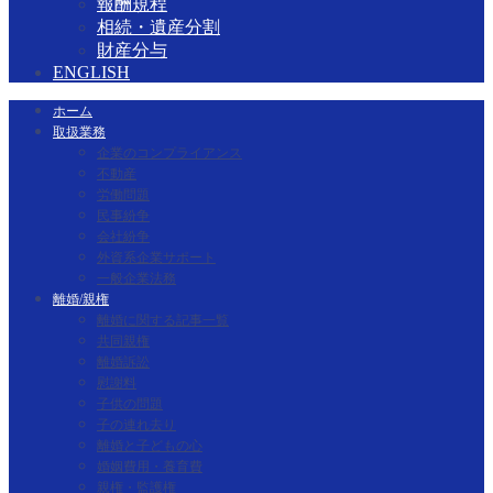
報酬規程
相続・遺産分割
財産分与
ENGLISH
ホーム
取扱業務
企業のコンプライアンス
不動産
労働問題
民事紛争
会社紛争
外資系企業サポート
一般企業法務
離婚/親権
離婚に関する記事一覧
共同親権
離婚訴訟
慰謝料
子供の問題
子の連れ去り
離婚と子どもの心
婚姻費用・養育費
親権・監護権