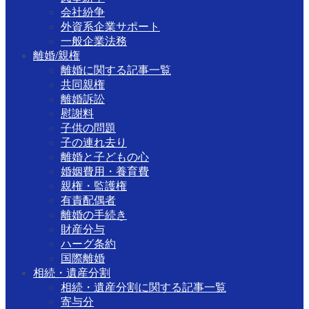
会社紛争
外資系企業サポート
一般企業法務
離婚/親権
離婚に関する記事一覧
共同親権
離婚訴訟
慰謝料
子供の問題
子の連れ去り
離婚と子どもの心
婚姻費用・養育費
親権・監護権
有責配偶者
離婚の手続き
財産分与
ハーグ条約
国際離婚
相続・遺産分割
相続・遺産分割に関する記事一覧
寄与分