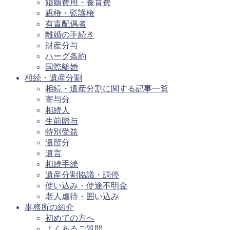
婚姻費用・養育費
親権・監護権
有責配偶者
離婚の手続き
財産分与
ハーグ条約
国際離婚
相続・遺産分割
相続・遺産分割に関する記事一覧
寄与分
相続人
生前贈与
特別受益
遺留分
遺言
相続手続
遺産分割協議・調停
使い込み・使途不明金
老人虐待・囲い込み
事務所の紹介
初めての方へ
よくあるご質問