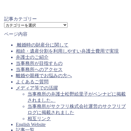
記事カテゴリー
記
事
ページ内容
カ
テ
離婚時の財産分に関して
ゴ
相続・遺産分割を利用しやすい弁護士費用で実現
リ
弁護士のご紹介
ー
当事務所が目指すもの
当事務所へのアクセス
離婚や親権でお悩みの方へ
よくあるご質問
メディア等での活躍
当事務所の弁護士松野絵里子がベンナビに掲載
されました。
当事務所がサクフリ株式会社運営のサクフリブ
ログに掲載されました
相互リンク
English Website
記事一覧