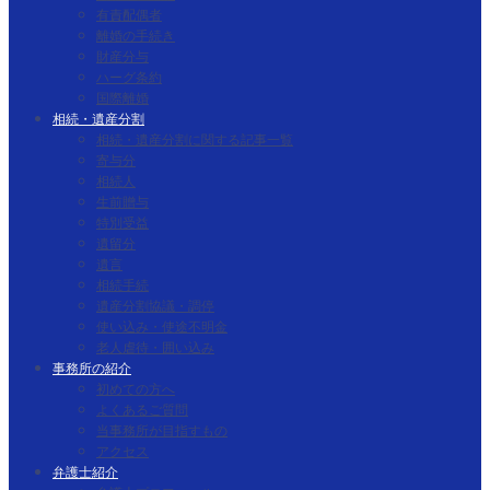
有責配偶者
離婚の手続き
財産分与
ハーグ条約
国際離婚
相続・遺産分割
相続・遺産分割に関する記事一覧
寄与分
相続人
生前贈与
特別受益
遺留分
遺言
相続手続
遺産分割協議・調停
使い込み・使途不明金
老人虐待・囲い込み
事務所の紹介
初めての方へ
よくあるご質問
当事務所が目指すもの
アクセス
弁護士紹介