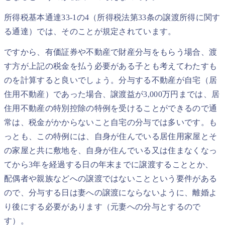
所得税基本通達33-1の4（所得税法第33条の譲渡所得に関す
る通達）では、そのことが規定されています。
ですから、有価証券や不動産で財産分与をもらう場合、渡
す方が上記の税金を払う必要がある子とも考えてわたすも
のを計算すると良いでしょう。分与する不動産が自宅（居
住用不動産）であった場合、譲渡益が3,000万円までは、居
住用不動産の特別控除の特例を受けることができるので通
常は、税金がかからないこと自宅の分与では多いです。も
っとも、この特例には、自身が住んでいる居住用家屋とそ
の家屋と共に敷地を、自身が住んでいる又は住まなくなっ
てから3年を経過する日の年末までに譲渡することとか、
配偶者や親族などへの譲渡ではないことという要件がある
ので、分与する日は妻への譲渡にならないように、離婚よ
り後にする必要があります（元妻への分与とするので
す）。