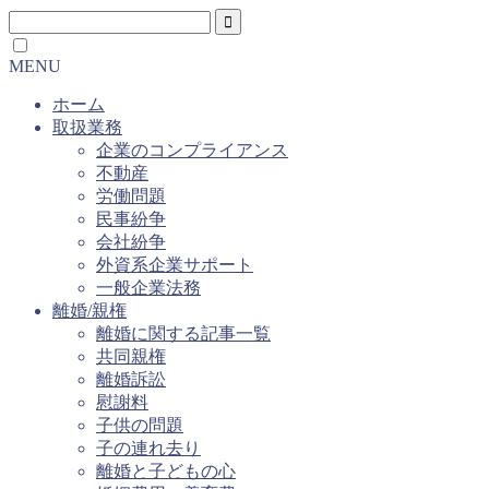
MENU
ホーム
取扱業務
企業のコンプライアンス
不動産
労働問題
民事紛争
会社紛争
外資系企業サポート
一般企業法務
離婚/親権
離婚に関する記事一覧
共同親権
離婚訴訟
慰謝料
子供の問題
子の連れ去り
離婚と子どもの心