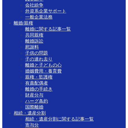
会社紛争
外資系企業サポート
一般企業法務
離婚/親権
離婚に関する記事一覧
共同親権
離婚訴訟
慰謝料
子供の問題
子の連れ去り
離婚と子どもの心
婚姻費用・養育費
親権・監護権
有責配偶者
離婚の手続き
財産分与
ハーグ条約
国際離婚
相続・遺産分割
相続・遺産分割に関する記事一覧
寄与分