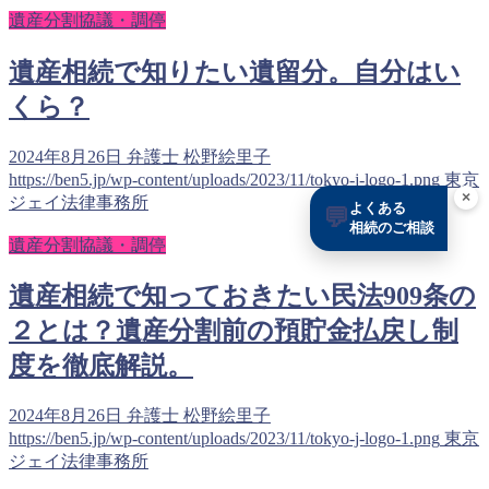
遺産分割協議・調停
遺産相続で知りたい遺留分。自分はい
くら？
2024年8月26日
弁護士 松野絵里子
https://ben5.jp/wp-content/uploads/2023/11/tokyo-j-logo-1.png
東京
×
ジェイ法律事務所
よくある
💬
相続のご相談
遺産分割協議・調停
遺産相続で知っておきたい民法909条の
２とは？遺産分割前の預貯金払戻し制
度を徹底解説。
2024年8月26日
弁護士 松野絵里子
https://ben5.jp/wp-content/uploads/2023/11/tokyo-j-logo-1.png
東京
ジェイ法律事務所