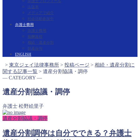
弁護士プロフィール
出版本
メディアで紹介
社会活動参加中
弁護士費用
弁護士費用
報酬規程
相続・遺産分割
財産分与
ENGLISH
>
東京ジェイ法律事務所
>
投稿ページ
>
相続・遺産分割に
関する記事一覧
>
遺産分割協議・調停
― CATEGORY ―
遺産分割協議・調停
弁護士 松野絵里子
遺産分割協議・調停
遺産分割調停は自分でできる？弁護士