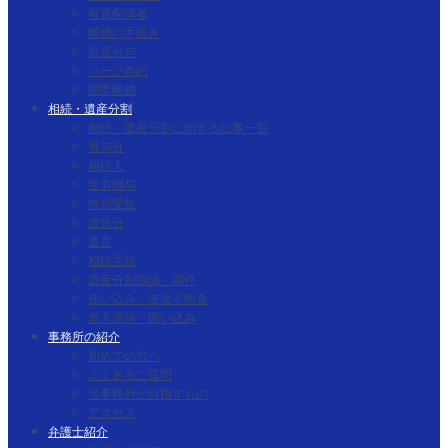
有責配偶者
離婚の手続き
財産分与
ハーグ条約
国際離婚
相続・遺産分割
相続・遺産分割に関する記事一覧
寄与分
相続人
生前贈与
特別受益
遺留分
遺言
相続手続
遺産分割協議・調停
使い込み・使途不明金
老人虐待・囲い込み
事務所の紹介
初めての方へ
よくあるご質問
当事務所が目指すもの
アクセス
弁護士紹介