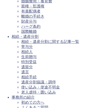
婚姻費用・養育費
親権・監護権
有責配偶者
離婚の手続き
財産分与
ハーグ条約
国際離婚
相続・遺産分割
相続・遺産分割に関する記事一覧
寄与分
相続人
生前贈与
特別受益
遺留分
遺言
相続手続
遺産分割協議・調停
使い込み・使途不明金
老人虐待・囲い込み
事務所の紹介
初めての方へ
よくあるご質問