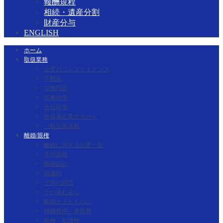
報酬規程
相続・遺産分割
財産分与
ENGLISH
ホーム
取扱業務
企業のコンプライアンス
不動産
労働問題
民事紛争
会社紛争
外資系企業サポート
一般企業法務
離婚/親権
離婚に関する記事一覧
共同親権
離婚訴訟
慰謝料
子供の問題
子の連れ去り
離婚と子どもの心
婚姻費用・養育費
親権・監護権