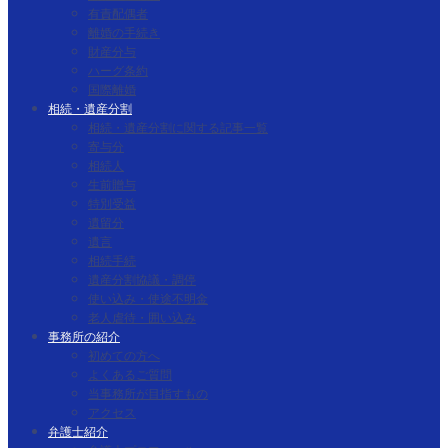
有責配偶者
離婚の手続き
財産分与
ハーグ条約
国際離婚
相続・遺産分割
相続・遺産分割に関する記事一覧
寄与分
相続人
生前贈与
特別受益
遺留分
遺言
相続手続
遺産分割協議・調停
使い込み・使途不明金
老人虐待・囲い込み
事務所の紹介
初めての方へ
よくあるご質問
当事務所が目指すもの
アクセス
弁護士紹介