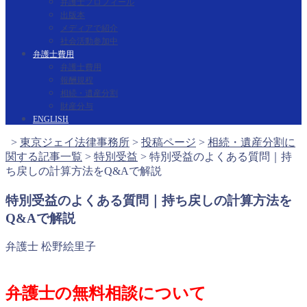
弁護士プロフィール
出版本
メディアで紹介
社会活動参加中
弁護士費用
弁護士費用
報酬規程
相続・遺産分割
財産分与
ENGLISH
>
東京ジェイ法律事務所
>
投稿ページ
>
相続・遺産分割に
関する記事一覧
>
特別受益
>
特別受益のよくある質問｜持
ち戻しの計算方法をQ&Aで解説
特別受益のよくある質問｜持ち戻しの計算方法を
Q&Aで解説
弁護士 松野絵里子
弁護士の無料相談について