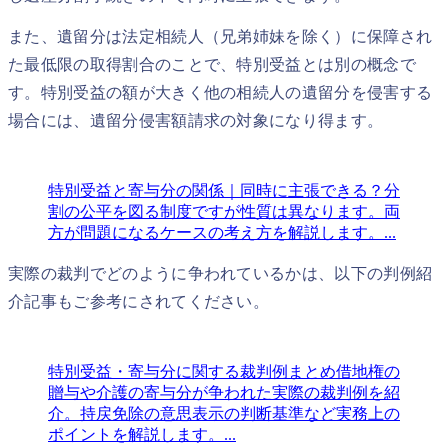
また、遺留分は法定相続人（兄弟姉妹を除く）に保障され
た最低限の取得割合のことで、特別受益とは別の概念で
す。特別受益の額が大きく他の相続人の遺留分を侵害する
場合には、遺留分侵害額請求の対象になり得ます。
特別受益と寄与分の関係｜同時に主張できる？
分
割の公平を図る制度ですが性質は異なります。両
方が問題になるケースの考え方を解説します。...
実際の裁判でどのように争われているかは、以下の判例紹
介記事もご参考にされてください。
特別受益・寄与分に関する裁判例まとめ
借地権の
贈与や介護の寄与分が争われた実際の裁判例を紹
介。持戻免除の意思表示の判断基準など実務上の
ポイントを解説します。...