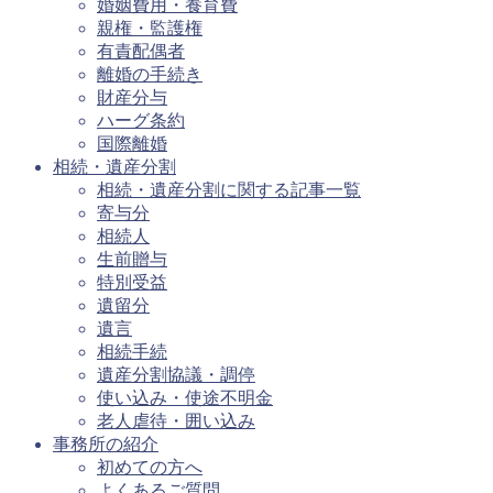
婚姻費用・養育費
親権・監護権
有責配偶者
離婚の手続き
財産分与
ハーグ条約
国際離婚
相続・遺産分割
相続・遺産分割に関する記事一覧
寄与分
相続人
生前贈与
特別受益
遺留分
遺言
相続手続
遺産分割協議・調停
使い込み・使途不明金
老人虐待・囲い込み
事務所の紹介
初めての方へ
よくあるご質問