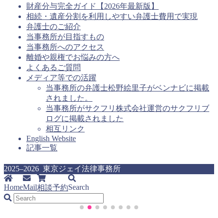
テ
財産分与完全ガイド【2026年最新版】
ゴ
相続・遺産分割を利用しやすい弁護士費用で実現
リ
弁護士のご紹介
ー
当事務所が目指すもの
当事務所へのアクセス
離婚や親権でお悩みの方へ
よくあるご質問
メディア等での活躍
当事務所の弁護士松野絵里子がベンナビに掲載
されました。
当事務所がサクフリ株式会社運営のサクフリブ
ログに掲載されました
相互リンク
English Website
記事一覧
2025–2026 東京ジェイ法律事務所
Home
Mail
Search
相談予約