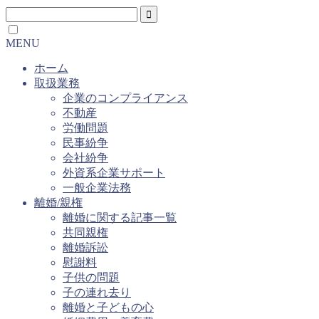
MENU
ホーム
取扱業務
企業のコンプライアンス
不動産
労働問題
民事紛争
会社紛争
外資系企業サポート
一般企業法務
離婚/親権
離婚に関する記事一覧
共同親権
離婚訴訟
慰謝料
子供の問題
子の連れ去り
離婚と子どもの心