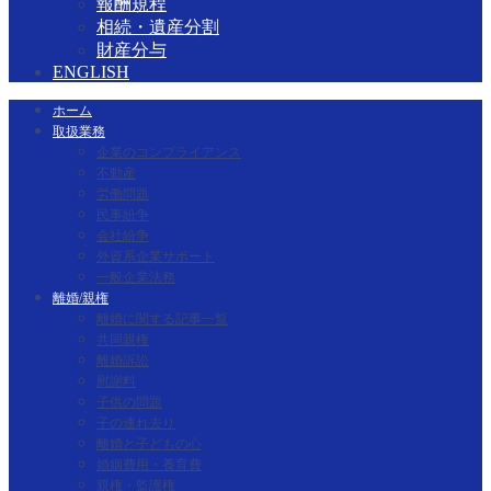
報酬規程
相続・遺産分割
財産分与
ENGLISH
ホーム
取扱業務
企業のコンプライアンス
不動産
労働問題
民事紛争
会社紛争
外資系企業サポート
一般企業法務
離婚/親権
離婚に関する記事一覧
共同親権
離婚訴訟
慰謝料
子供の問題
子の連れ去り
離婚と子どもの心
婚姻費用・養育費
親権・監護権