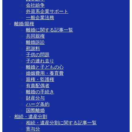
会社紛争
外資系企業サポート
一般企業法務
離婚/親権
離婚に関する記事一覧
共同親権
離婚訴訟
慰謝料
子供の問題
子の連れ去り
離婚と子どもの心
婚姻費用・養育費
親権・監護権
有責配偶者
離婚の手続き
財産分与
ハーグ条約
国際離婚
相続・遺産分割
相続・遺産分割に関する記事一覧
寄与分