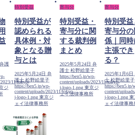
特別受益
寄与分
寄与分
物
特別受益が
特別受益・
特別受益
用
認められる
寄与分に関
寄与分の
益
具体例・対
する裁判例
係｜同時
象となる贈
まとめ
主張でき
与とは
る？
弁護
2025年5月24日
弁
護士 松野絵里子
2025年5月24日
弁
2025年1月6日
wp-
https://ben5.jp/wp-
護士 松野絵里子
士 松野絵里子
/2023/11/tokyo-
content/uploads/2023/11/tokyo-
https://ben5.jp/wp-
https://ben5.jp/
京ジ
j-logo-1.png
東京ジ
content/uploads/2023/11/tokyo-
content/uploads
所
ェイ法律事務所
j-logo-1.png
東京ジ
j-logo-1.png
東
ェイ法律事務所
ェイ法律事務