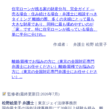
住宅ローンが残る家の財産分与、完全ガイド ―
売る場合・住み続ける場合・弁護士に相談すべき
タイミング
離婚の際、多くの夫婦にとって最も
大きな財産であり、同時に最も揉めやすいのが
「家」です。特に住宅ローンが残っている場合、
単に半分に分けれ...
作成者： 弁護士 松野 絵里子
離婚/親権でお悩みの方に（東京の全国対応専門
弁護士にお任せください）
離婚/親権でお悩みの
方に（東京の全国対応専門弁護士にお任せくださ
い）...
監修者(最終更新日:2026年7月)
松野絵里子 弁護士
｜東京ジェイ法律事務所
国内最大手の渉外法律事務所にて20年以上経験を積み、離