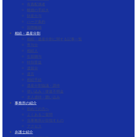
有責配偶者
離婚の手続き
財産分与
ハーグ条約
国際離婚
相続・遺産分割
相続・遺産分割に関する記事一覧
寄与分
相続人
生前贈与
特別受益
遺留分
遺言
相続手続
遺産分割協議・調停
使い込み・使途不明金
老人虐待・囲い込み
事務所の紹介
初めての方へ
よくあるご質問
当事務所が目指すもの
アクセス
弁護士紹介