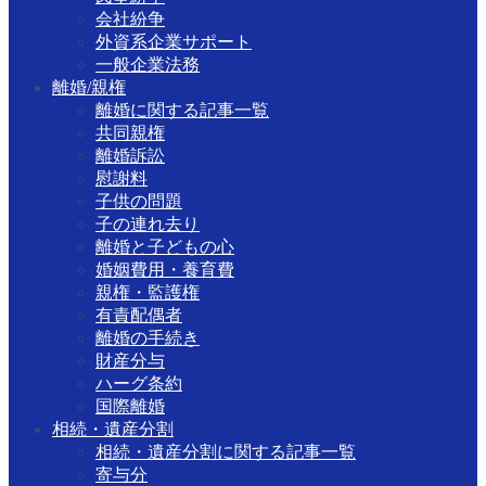
会社紛争
外資系企業サポート
一般企業法務
離婚/親権
離婚に関する記事一覧
共同親権
離婚訴訟
慰謝料
子供の問題
子の連れ去り
離婚と子どもの心
婚姻費用・養育費
親権・監護権
有責配偶者
離婚の手続き
財産分与
ハーグ条約
国際離婚
相続・遺産分割
相続・遺産分割に関する記事一覧
寄与分