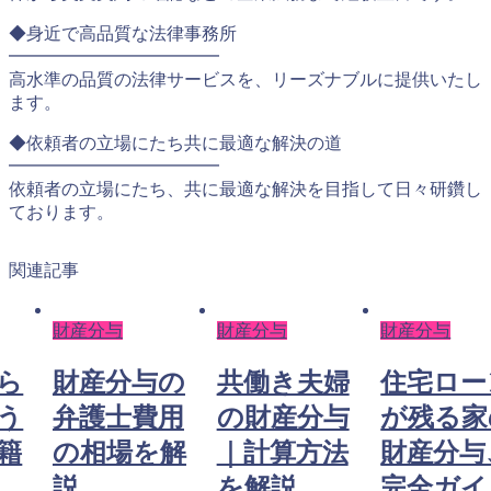
◆身近で高品質な法律事務所
━━━━━━━━━━━━
高水準の品質の法律サービスを、リーズナブルに提供いたし
ます。
◆依頼者の立場にたち共に最適な解決の道
━━━━━━━━━━━━
依頼者の立場にたち、共に最適な解決を目指して日々研鑽し
ております。
関連記事
財産分与
財産分与
財産分与
ら
財産分与の
共働き夫婦
住宅ロー
う
弁護士費用
の財産分与
が残る家
籍
の相場を解
｜計算方法
財産分与
説
を解説
完全ガイ