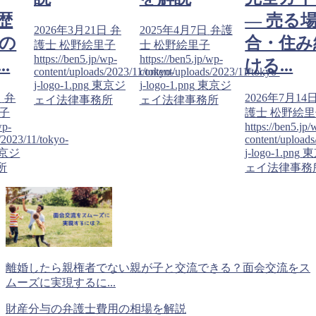
歴
― 売る
2026年3月21日
弁
2025年4月7日
弁護
の
合・住み
護士 松野絵里子
士 松野絵里子
https://ben5.jp/wp-
https://ben5.jp/wp-
.
ける...
content/uploads/2023/11/tokyo-
content/uploads/2023/11/tokyo-
j-logo-1.png
東京ジ
j-logo-1.png
東京ジ
日
弁
2026年7月14
ェイ法律事務所
ェイ法律事務所
子
護士 松野絵
wp-
https://ben5.jp/
/2023/11/tokyo-
content/uploads
京ジ
j-logo-1.png
東
所
ェイ法律事務
離婚したら親権者でない親が子と交流できる？面会交流をス
ムーズに実現するに...
財産分与の弁護士費用の相場を解説