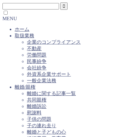
MENU
ホーム
取扱業務
企業のコンプライアンス
不動産
労働問題
民事紛争
会社紛争
外資系企業サポート
一般企業法務
離婚/親権
離婚に関する記事一覧
共同親権
離婚訴訟
慰謝料
子供の問題
子の連れ去り
離婚と子どもの心