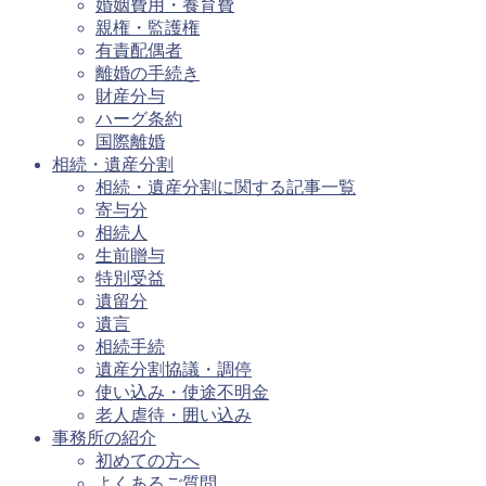
婚姻費用・養育費
親権・監護権
有責配偶者
離婚の手続き
財産分与
ハーグ条約
国際離婚
相続・遺産分割
相続・遺産分割に関する記事一覧
寄与分
相続人
生前贈与
特別受益
遺留分
遺言
相続手続
遺産分割協議・調停
使い込み・使途不明金
老人虐待・囲い込み
事務所の紹介
初めての方へ
よくあるご質問