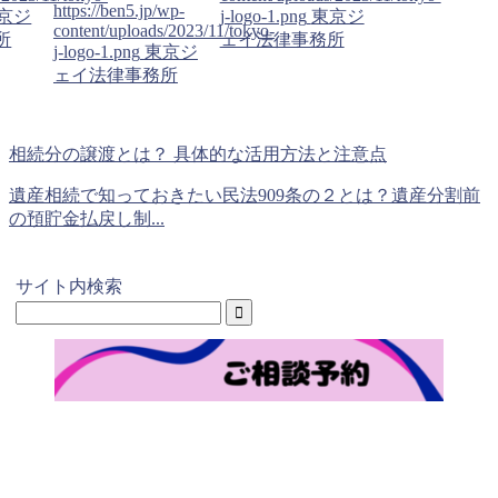
https://ben5.jp/wp-
京ジ
j-logo-1.png
東京ジ
content/uploads/2023/11/tokyo-
所
ェイ法律事務所
j-logo-1.png
東京ジ
ェイ法律事務所
相続分の譲渡とは？ 具体的な活用方法と注意点
遺産相続で知っておきたい民法909条の２とは？遺産分割前
の預貯金払戻し制...
サイト内検索