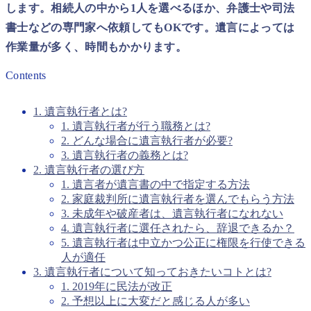
します。相続人の中から1人を選べるほか、弁護士や司法
書士などの専門家へ依頼してもOKです。遺言によっては
作業量が多く、時間もかかります。
Contents
1. 遺言執行者とは?
1. 遺言執行者が行う職務とは?
2. どんな場合に遺言執行者が必要?
3. 遺言執行者の義務とは?
2. 遺言執行者の選び方
1. 遺言者が遺言書の中で指定する方法
2. 家庭裁判所に遺言執行者を選んでもらう方法
3. 未成年や破産者は、遺言執行者になれない
4. 遺言執行者に選任されたら、辞退できるか？
5. 遺言執行者は中立かつ公正に権限を行使できる
人が適任
3. 遺言執行者について知っておきたいコトとは?
1. 2019年に民法が改正
2. 予想以上に大変だと感じる人が多い