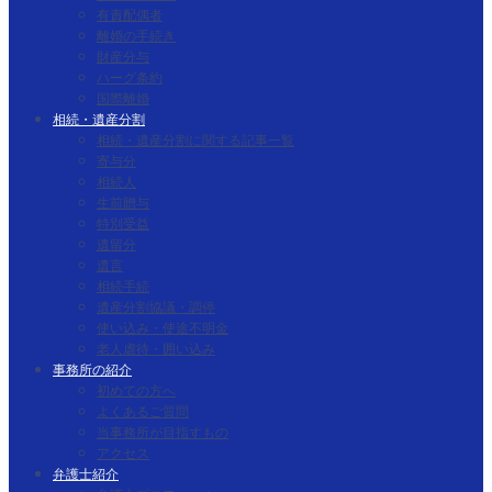
有責配偶者
離婚の手続き
財産分与
ハーグ条約
国際離婚
相続・遺産分割
相続・遺産分割に関する記事一覧
寄与分
相続人
生前贈与
特別受益
遺留分
遺言
相続手続
遺産分割協議・調停
使い込み・使途不明金
老人虐待・囲い込み
事務所の紹介
初めての方へ
よくあるご質問
当事務所が目指すもの
アクセス
弁護士紹介