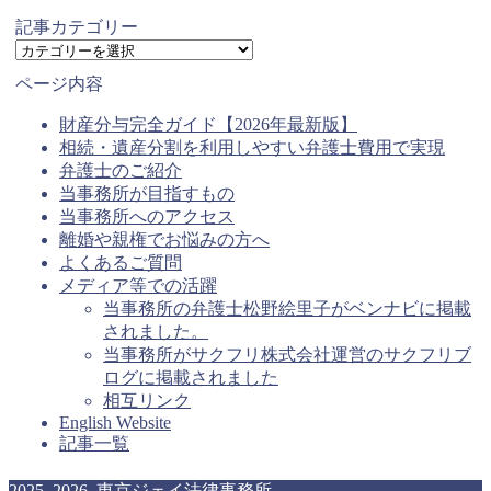
記事カテゴリー
記
事
ページ内容
カ
テ
財産分与完全ガイド【2026年最新版】
ゴ
相続・遺産分割を利用しやすい弁護士費用で実現
リ
弁護士のご紹介
ー
当事務所が目指すもの
当事務所へのアクセス
離婚や親権でお悩みの方へ
よくあるご質問
メディア等での活躍
当事務所の弁護士松野絵里子がベンナビに掲載
されました。
当事務所がサクフリ株式会社運営のサクフリブ
ログに掲載されました
相互リンク
English Website
記事一覧
2025–2026 東京ジェイ法律事務所