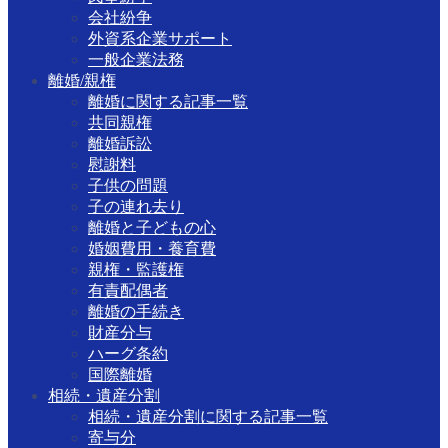
会社紛争
外資系企業サポート
一般企業法務
離婚/親権
離婚に関する記事一覧
共同親権
離婚訴訟
慰謝料
子供の問題
子の連れ去り
離婚と子どもの心
婚姻費用・養育費
親権・監護権
有責配偶者
離婚の手続き
財産分与
ハーグ条約
国際離婚
相続・遺産分割
相続・遺産分割に関する記事一覧
寄与分