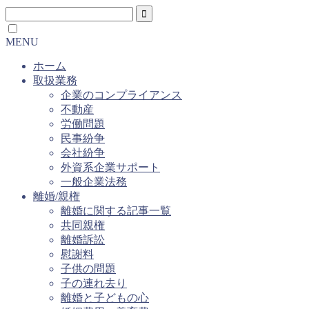
MENU
ホーム
取扱業務
企業のコンプライアンス
不動産
労働問題
民事紛争
会社紛争
外資系企業サポート
一般企業法務
離婚/親権
離婚に関する記事一覧
共同親権
離婚訴訟
慰謝料
子供の問題
子の連れ去り
離婚と子どもの心