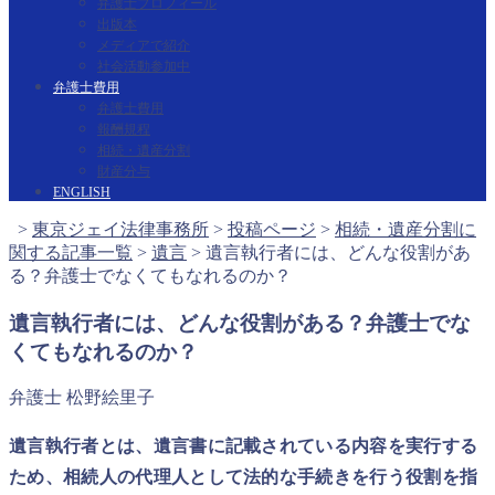
弁護士プロフィール
出版本
メディアで紹介
社会活動参加中
弁護士費用
弁護士費用
報酬規程
相続・遺産分割
財産分与
ENGLISH
>
東京ジェイ法律事務所
>
投稿ページ
>
相続・遺産分割に
関する記事一覧
>
遺言
>
遺言執行者には、どんな役割があ
る？弁護士でなくてもなれるのか？
遺言執行者には、どんな役割がある？弁護士でな
くてもなれるのか？
弁護士 松野絵里子
遺言執行者とは、遺言書に記載されている内容を実行する
ため、相続人の代理人として法的な手続きを行う役割を指