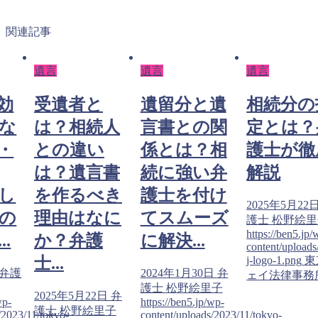
関連記事
遺言
遺言
遺言
効
受遺者と
遺留分と遺
相続分の
な
は？相続人
言書との関
定とは？
・
との違い
係とは？相
護士が徹
は？遺言書
続に強い弁
解説
し
を作るべき
護士を付け
2025年5月22
の
理由はなに
てスムーズ
護士 松野絵
https://ben5.jp/
.
か？弁護
に解決...
content/uploads
j-logo-1.png
東
士...
弁護
2024年1月30日
弁
ェイ法律事務
護士 松野絵里子
2025年5月22日
弁
wp-
https://ben5.jp/wp-
護士 松野絵里子
/2023/11/tokyo-
content/uploads/2023/11/tokyo-