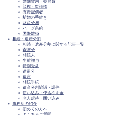
婚姻費用・養育費
親権・監護権
有責配偶者
離婚の手続き
財産分与
ハーグ条約
国際離婚
相続・遺産分割
相続・遺産分割に関する記事一覧
寄与分
相続人
生前贈与
特別受益
遺留分
遺言
相続手続
遺産分割協議・調停
使い込み・使途不明金
老人虐待・囲い込み
事務所の紹介
初めての方へ
よくあるご質問