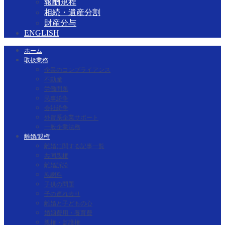
報酬規程
相続・遺産分割
財産分与
ENGLISH
ホーム
取扱業務
企業のコンプライアンス
不動産
労働問題
民事紛争
会社紛争
外資系企業サポート
一般企業法務
離婚/親権
離婚に関する記事一覧
共同親権
離婚訴訟
慰謝料
子供の問題
子の連れ去り
離婚と子どもの心
婚姻費用・養育費
親権・監護権