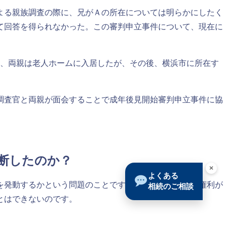
よる親族調査の際に、兄がＡの所在については明らかにしたく
て回答を得られなかった。この審判申立事件について、現在に
、両親は老人ホームに入居したが、その後、横浜市に所在す
調査官と両親が面会することで成年後見開始審判申立事件に協
判断したのか？
×
よくある
を発動するかという問題のことです。つまり、そういう権利が
相続のご相談
とはできないのです。