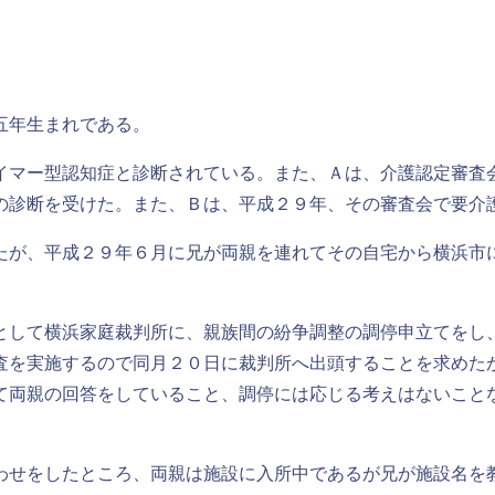
五年生まれである。
マー型認知症と診断されている。また、Ａは、介護認定審査
の診断を受けた。また、Ｂは、平成２９年、その審査会で要介
が、平成２９年６月に兄が両親を連れてその自宅から横浜市
して横浜家庭裁判所に、親族間の紛争調整の調停申立てをし
査を実施するので同月２０日に裁判所へ出頭することを求めた
て両親の回答をしていること、調停には応じる考えはないこと
せをしたところ、両親は施設に入所中であるが兄が施設名を