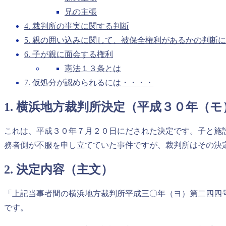
兄の主張
4. 裁判所の事実に関する判断
5. 親の囲い込みに関して、被保全権利があるかの判断
6. 子が親に面会する権利
憲法１３条とは
7. 仮処分が認められるには・・・・
1. 横浜地方裁判所決定（平成３０年（
これは、平成３０年７月２０日にだされた決定です。子と施
務者側が不服を申し立てていた事件ですが、裁判所はその決
2. 決定内容（主文）
「上記当事者間の横浜地方裁判所平成三〇年（ヨ）第二四四
です。