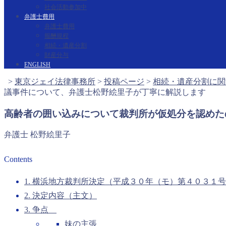
社会活動参加中
弁護士費用
弁護士費用
報酬規程
相続・遺産分割
財産分与
ENGLISH
>
東京ジェイ法律事務所
>
投稿ページ
>
相続・遺産分割に関
議事件について、弁護士松野絵里子が丁寧に解説します
高齢者の囲い込みについて裁判所が仮処分を認めた
弁護士 松野絵里子
Contents
1. 横浜地方裁判所決定（平成３０年（モ）第４０３１
2. 決定内容（主文）
3. 争点
妹の主張