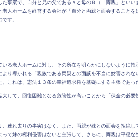
した事案で、自分と兄の父であるＡと母のＢ（「両親」といい
と老人ホームを経営する会社が「自分と両親と面会することを
のです。
ている老人ホームに対し、その所在を明らかにしないように指
により導かれる「親族である両親との面談を不当に妨害されな
た。これは、憲法１３条の幸福追求権を基礎にする主張であっ
拡大して、回復困難となる危険性が高いことから「保全の必要
り、連れ去りの事実はなく、また、両親が妹との面会を拒絶し
よって妹の権利侵害はないと主張して、さらに、両親は平穏な