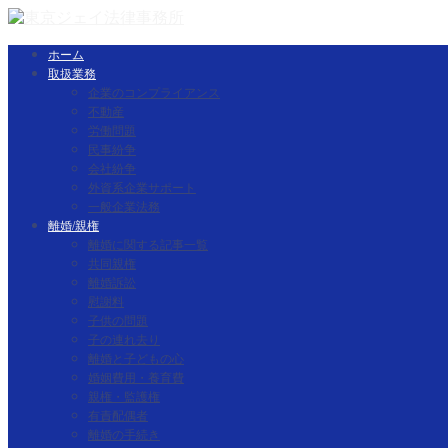
ホーム
取扱業務
企業のコンプライアンス
不動産
労働問題
民事紛争
会社紛争
外資系企業サポート
一般企業法務
離婚/親権
離婚に関する記事一覧
共同親権
離婚訴訟
慰謝料
子供の問題
子の連れ去り
離婚と子どもの心
婚姻費用・養育費
親権・監護権
有責配偶者
離婚の手続き