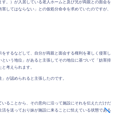
ます。）が入居している老人ホームと及び兄が両親との面会を
妨害してはならない」との仮処分命令を求めていたのですが、
示をするなどして、自分が両親と面会する権利を著しく侵害し
いという地位」があると主張してその地位に基づいて「妨害排
たと考えられます。
性」が認められると主張したのです。
ていることから、その意向に沿って施設にそれを伝えただけだ
生活を送っており妹が施設に来ることに怯えている状態である