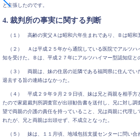
と主張したのです。
4. 裁判所の事実に関する判断
（１） 高齢の実父Ａは昭和六年生まれであり、Ｂは昭和
（２） Ａは平成２５年から通院している医院でアルツハイ
知を受けた。Ｂは、平成２７年にアルツハイマー型認知症と
（３） 両親は、妹の住居の近隣である福岡県に住んでいた
退去する旨の連絡はなかった。
（４） 平成２９年９月２９日頃、妹は兄と両親を相手方と
たので家庭裁判所調査官が出頭勧告書を送付し、兄に対し調
望で両親の介護の責任を持っていること、兄は両親に代理し
れたが、兄と両親は出頭せず、不成立となった。
（５） 妹は、１１月頃、地域包括支援センターに問い合わ