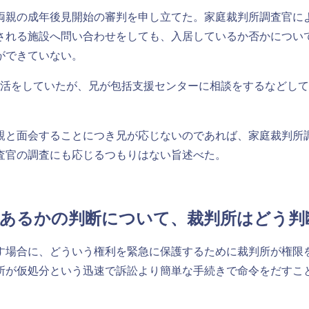
親の成年後見開始の審判を申し立てた。家庭裁判所調査官に
される施設へ問い合わせをしても、入居しているか否かについ
ができていない。
活をしていたが、兄が包括支援センターに相談をするなどして
と面会することにつき兄が応じないのであれば、家庭裁判所
査官の調査にも応じるつもりはない旨述べた。
利があるかの判断について、裁判所はどう
場合に、どういう権利を緊急に保護するために裁判所が権限
所が仮処分という迅速で訴訟より簡単な手続きで命令をだすこ