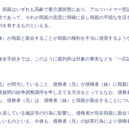
、両親はいずれも高齢で要介護状態にあり、アルツハイマー型
然であって、それが両親の意思に明確に反し両親の平穏な生活
利を有するものといえる。
）が両親と面会することが両親の権利を不当に侵害するよう
保全手続きでは、このように裁判所は対象の事実などを「一応
）が関与していること、債務者（兄）が債権者（妹）に両親
親族間の紛争調整調停を申し立てる方法をとってもなお、債務
も、債務者（兄）は、債権者（妹）と両親が面会することにつ
居している施設等の行為に影響し、債権者が現在両親に面会
しいものといえ、今後も、債務者（兄）の妨害行為により債権