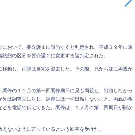
会において、要介護１に該当すると判定され、平成２９年に通
護状態の区分を要介護２に変更する旨判定された。
に移動し、両親は自宅を退去した。その際、兄から妹に両親が
、調停の１１月の第一回調停期日に兄も両親も、出頭しなかっ
が兄は調査官に対し、調停には一切出席しないこと、両親の希
などを電話で伝えてきた。調停は、１２月に第二回期日が開か
教えないように言っているという回答を受けた。