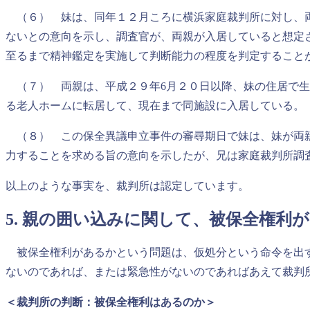
（６） 妹は、同年１２月ころに横浜家庭裁判所に対し、両
ないとの意向を示し、調査官が、両親が入居していると想定
至るまで精神鑑定を実施して判断能力の程度を判定すること
（７） 両親は、平成２９年6月２０日以降、妹の住居で生
る老人ホームに転居して、現在まで同施設に入居している。
（８） この保全異議申立事件の審尋期日で妹は、妹が両親
力することを求める旨の意向を示したが、兄は家庭裁判所調
以上のような事実を、裁判所は認定しています。
5. 親の囲い込みに関して、被保全権
被保全権利があるかという問題は、仮処分という命令を出す
ないのであれば、または緊急性がないのであればあえて裁判
＜裁判所の判断：被保全権利はあるのか＞