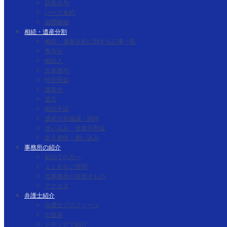
財産分与
ハーグ条約
国際離婚
相続・遺産分割
相続・遺産分割に関する記事一覧
寄与分
相続人
生前贈与
特別受益
遺留分
遺言
相続手続
遺産分割協議・調停
使い込み・使途不明金
老人虐待・囲い込み
事務所の紹介
初めての方へ
よくあるご質問
当事務所が目指すもの
アクセス
弁護士紹介
弁護士プロフィール
出版本
メディアで紹介