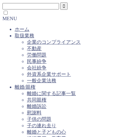
MENU
ホーム
取扱業務
企業のコンプライアンス
不動産
労働問題
民事紛争
会社紛争
外資系企業サポート
一般企業法務
離婚/親権
離婚に関する記事一覧
共同親権
離婚訴訟
慰謝料
子供の問題
子の連れ去り
離婚と子どもの心