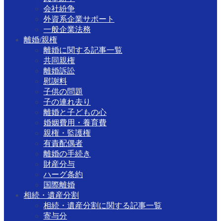
会社紛争
外資系企業サポート
一般企業法務
離婚/親権
離婚に関する記事一覧
共同親権
離婚訴訟
慰謝料
子供の問題
子の連れ去り
離婚と子どもの心
婚姻費用・養育費
親権・監護権
有責配偶者
離婚の手続き
財産分与
ハーグ条約
国際離婚
相続・遺産分割
相続・遺産分割に関する記事一覧
寄与分