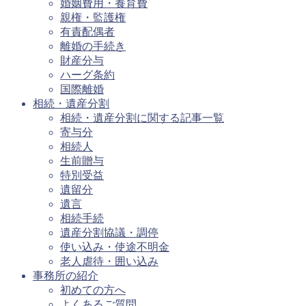
婚姻費用・養育費
親権・監護権
有責配偶者
離婚の手続き
財産分与
ハーグ条約
国際離婚
相続・遺産分割
相続・遺産分割に関する記事一覧
寄与分
相続人
生前贈与
特別受益
遺留分
遺言
相続手続
遺産分割協議・調停
使い込み・使途不明金
老人虐待・囲い込み
事務所の紹介
初めての方へ
よくあるご質問