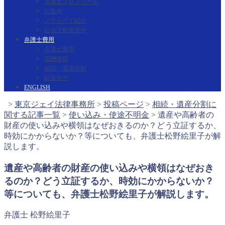
弁護士プロフィール
出版本
メディアで紹介
社会活動参加中
弁護士費用
弁護士費用
報酬規程
相続・遺産分割
財産分与
ENGLISH
>
東京ジェイ法律事務所
>
投稿ページ
>
相続・遺産分割に
関する記事一覧
>
使い込み・使途不明金
>
遺産や高齢者の
財産の使い込みや横領はなぜおきるのか？どう立証するか、
時効にかからないか？等についても、弁護士松野絵里子が解
説します。
遺産や高齢者の財産の使い込みや横領はなぜおき
るのか？どう立証するか、時効にかからないか？
等についても、弁護士松野絵里子が解説します。
弁護士 松野絵里子