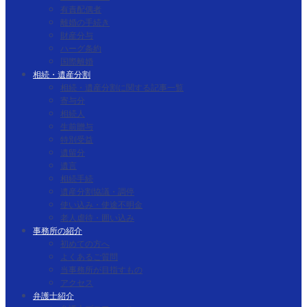
有責配偶者
離婚の手続き
財産分与
ハーグ条約
国際離婚
相続・遺産分割
相続・遺産分割に関する記事一覧
寄与分
相続人
生前贈与
特別受益
遺留分
遺言
相続手続
遺産分割協議・調停
使い込み・使途不明金
老人虐待・囲い込み
事務所の紹介
初めての方へ
よくあるご質問
当事務所が目指すもの
アクセス
弁護士紹介