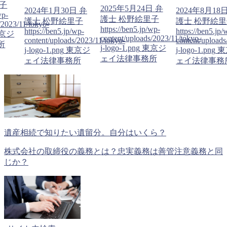
子
2025年5月24日
弁
2024年1月30日
弁
2024年8月18
wp-
護士 松野絵里子
護士 松野絵里子
護士 松野絵
/2023/11/tokyo-
https://ben5.jp/wp-
https://ben5.jp/wp-
https://ben5.jp/
京ジ
content/uploads/2023/11/tokyo-
content/uploads/2023/11/tokyo-
content/uploads
所
j-logo-1.png
東京ジ
j-logo-1.png
東京ジ
j-logo-1.png
東
ェイ法律事務所
ェイ法律事務所
ェイ法律事務
遺産相続で知りたい遺留分。自分はいくら？
株式会社の取締役の義務とは？忠実義務は善管注意義務と同
じか？