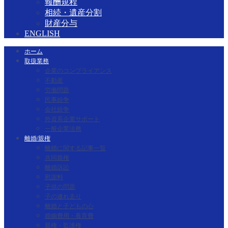
報酬規程
相続・遺産分割
財産分与
ENGLISH
ホーム
取扱業務
企業のコンプライアンス
不動産
労働問題
民事紛争
会社紛争
外資系企業サポート
一般企業法務
離婚/親権
離婚に関する記事一覧
共同親権
離婚訴訟
慰謝料
子供の問題
子の連れ去り
離婚と子どもの心
婚姻費用・養育費
親権・監護権