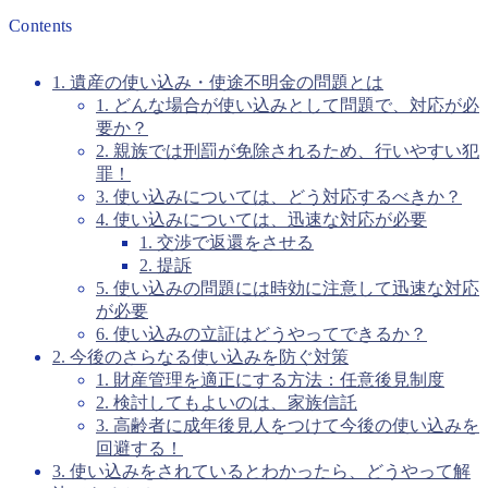
Contents
1. 遺産の使い込み・使途不明金の問題とは
1. どんな場合が使い込みとして問題で、対応が必
要か？
2. 親族では刑罰が免除されるため、行いやすい犯
罪！
3. 使い込みについては、どう対応するべきか？
4. 使い込みについては、迅速な対応が必要
1. 交渉で返還をさせる
2. 提訴
5. 使い込みの問題には時効に注意して迅速な対応
が必要
6. 使い込みの立証はどうやってできるか？
2. 今後のさらなる使い込みを防ぐ対策
1. 財産管理を適正にする方法：任意後見制度
2. 検討してもよいのは、家族信託
3. 高齢者に成年後見人をつけて今後の使い込みを
回避する！
3. 使い込みをされているとわかったら、どうやって解