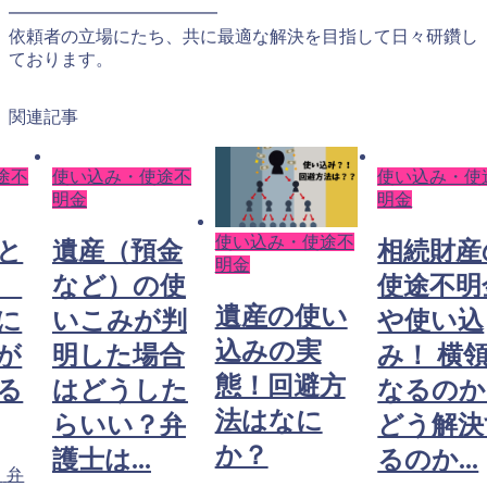
━━━━━━━━━━━━
依頼者の立場にたち、共に最適な解決を目指して日々研鑽し
ております。
関連記事
途不
使い込み・使途不
使い込み・使
明金
明金
使い込み・使途不
と
遺産（預金
相続財産
明金
み
など）の使
使途不明
遺産の使い
に
いこみが判
や使い込
込みの実
が
明した場合
み！ 横
態！回避方
る
はどうした
なるのか
法はなに
らいい？弁
どう解決
か？
護士は...
るのか...
日
弁