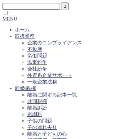
MENU
ホーム
取扱業務
企業のコンプライアンス
不動産
労働問題
民事紛争
会社紛争
外資系企業サポート
一般企業法務
離婚/親権
離婚に関する記事一覧
共同親権
離婚訴訟
慰謝料
子供の問題
子の連れ去り
離婚と子どもの心