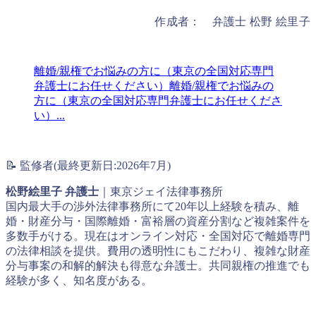
作成者： 弁護士 松野 絵里子
離婚/親権でお悩みの方に（東京の全国対応専門
弁護士にお任せください）
離婚/親権でお悩みの
方に（東京の全国対応専門弁護士にお任せくださ
い）...
📝 監修者(最終更新日:2026年7月)
松野絵里子 弁護士
｜東京ジェイ法律事務所
国内最大手の渉外法律事務所にて20年以上経験を積み、離
婚・財産分与・国際離婚・富裕層の資産分割など複雑案件を
多数手がける。現在はオンライン対応・全国対応で離婚専門
の法律相談を提供。費用の透明性にもこだわり、複雑な財産
分与事案の和解的解決も得意な弁護士。共同親権の推進でも
経験が多く、知名度がある。