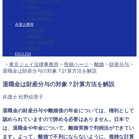
弁護士プロフィール
出版本
メディアで紹介
社会活動参加中
弁護士費用
弁護士費用
報酬規程
相続・遺産分割
財産分与
ENGLISH
>
東京ジェイ法律事務所
>
投稿ページ
>
離婚
>
財産分与
>
退職金は財産分与の対象？計算方法を解説
退職金は財産分与の対象？計算方法を解説
弁護士 松野絵里子
退職金の財産分与や離婚後の年金については、権利として
認められていますので諦める必要はありません。日本で
は、退職金や年金について、離婚実務で判例法ができてい
ます。よって、離婚で不利にならないように、複雑な計算