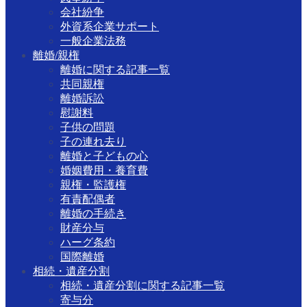
会社紛争
外資系企業サポート
一般企業法務
離婚/親権
離婚に関する記事一覧
共同親権
離婚訴訟
慰謝料
子供の問題
子の連れ去り
離婚と子どもの心
婚姻費用・養育費
親権・監護権
有責配偶者
離婚の手続き
財産分与
ハーグ条約
国際離婚
相続・遺産分割
相続・遺産分割に関する記事一覧
寄与分