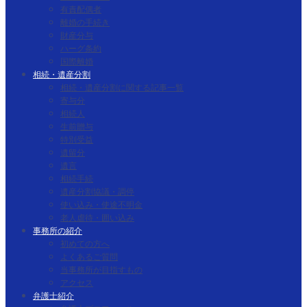
有責配偶者
離婚の手続き
財産分与
ハーグ条約
国際離婚
相続・遺産分割
相続・遺産分割に関する記事一覧
寄与分
相続人
生前贈与
特別受益
遺留分
遺言
相続手続
遺産分割協議・調停
使い込み・使途不明金
老人虐待・囲い込み
事務所の紹介
初めての方へ
よくあるご質問
当事務所が目指すもの
アクセス
弁護士紹介