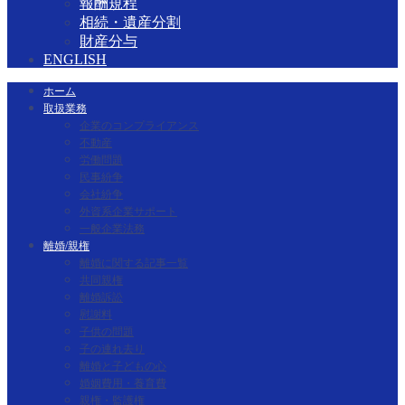
報酬規程
相続・遺産分割
財産分与
ENGLISH
ホーム
取扱業務
企業のコンプライアンス
不動産
労働問題
民事紛争
会社紛争
外資系企業サポート
一般企業法務
離婚/親権
離婚に関する記事一覧
共同親権
離婚訴訟
慰謝料
子供の問題
子の連れ去り
離婚と子どもの心
婚姻費用・養育費
親権・監護権