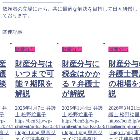
━━━━━━━━━━━━
依頼者の立場にたち、共に最適な解決を目指して日々研鑽し
ております。
関連記事
財産分与
財産分与
財産分与
産
財産分与は
財産分与に
財産分与
護
いつまで可
税金はかか
弁護士費
談
能？期限を
る？弁護士
の相場を
解説
が解説
説
日
弁
2025年4月7日
弁護
2025年1月4日
弁護
2026年3月21
子
士 松野絵里子
士 松野絵里子
護士 松野絵
wp-
https://ben5.jp/wp-
https://ben5.jp/wp-
https://ben5.jp/
/2023/11/tokyo-
content/uploads/2023/11/tokyo-
content/uploads/2023/11/tokyo-
content/uploads
京ジ
j-logo-1.png
東京ジ
j-logo-1.png
東京ジ
j-logo-1.png
東
所
ェイ法律事務所
ェイ法律事務所
ェイ法律事務