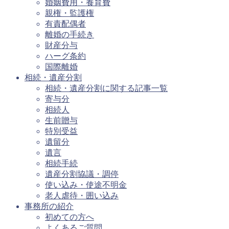
婚姻費用・養育費
親権・監護権
有責配偶者
離婚の手続き
財産分与
ハーグ条約
国際離婚
相続・遺産分割
相続・遺産分割に関する記事一覧
寄与分
相続人
生前贈与
特別受益
遺留分
遺言
相続手続
遺産分割協議・調停
使い込み・使途不明金
老人虐待・囲い込み
事務所の紹介
初めての方へ
よくあるご質問