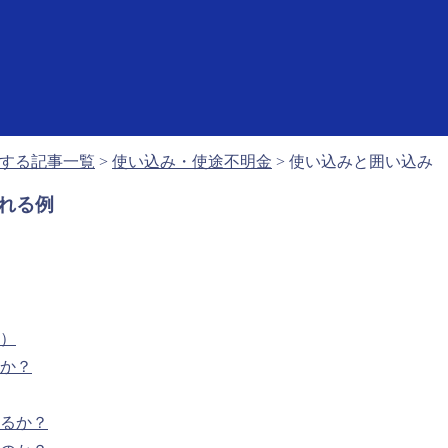
する記事一覧
>
使い込み・使途不明金
>
使い込みと囲い込み
れる例
み）
のか？
するか？