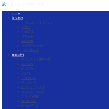
ホーム
取扱業務
企業のコンプライアンス
不動産
労働問題
民事紛争
会社紛争
外資系企業サポート
一般企業法務
離婚/親権
離婚に関する記事一覧
共同親権
離婚訴訟
慰謝料
子供の問題
子の連れ去り
離婚と子どもの心
婚姻費用・養育費
親権・監護権
有責配偶者
離婚の手続き