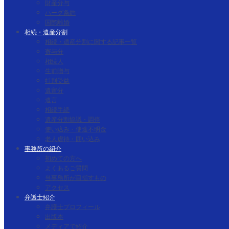
財産分与
ハーグ条約
国際離婚
相続・遺産分割
相続・遺産分割に関する記事一覧
寄与分
相続人
生前贈与
特別受益
遺留分
遺言
相続手続
遺産分割協議・調停
使い込み・使途不明金
老人虐待・囲い込み
事務所の紹介
初めての方へ
よくあるご質問
当事務所が目指すもの
アクセス
弁護士紹介
弁護士プロフィール
出版本
メディアで紹介