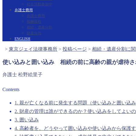
社会活動参加中
弁護士費用
弁護士費用
報酬規程
相続・遺産分割
財産分与
ENGLISH
>
東京ジェイ法律事務所
>
投稿ページ
>
相続・遺産分割に関
使い込みと囲い込み 相続の前に高齢の親が虐待さ
弁護士 松野絵里子
Contents
1. 親が亡くなる前に発生する問題（使い込みと囲い込
2. 財産の管理は誰ができるのか？使い込みをしてよい
3. 囲い込み
4. 高齢者を、どうやって囲い込みや使い込みから保護