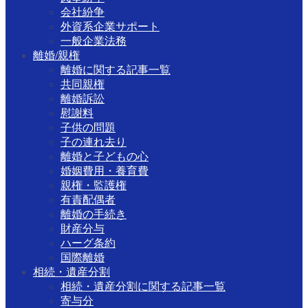
会社紛争
外資系企業サポート
一般企業法務
離婚/親権
離婚に関する記事一覧
共同親権
離婚訴訟
慰謝料
子供の問題
子の連れ去り
離婚と子どもの心
婚姻費用・養育費
親権・監護権
有責配偶者
離婚の手続き
財産分与
ハーグ条約
国際離婚
相続・遺産分割
相続・遺産分割に関する記事一覧
寄与分