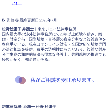
い）...
📝 監修者(最終更新日:2026年7月)
松野絵里子 弁護士
｜東京ジェイ法律事務所
国内最大手の渉外法律事務所にて20年以上経験を積み、離
婚・財産分与・国際離婚・富裕層の資産分割など複雑案件を
多数手がける。現在はオンライン対応・全国対応で離婚専門
の法律相談を提供。費用の透明性にもこだわり、複雑な財産
分与事案の和解的解決も得意な弁護士。共同親権の推進でも
経験が多く、知名度がある。
記事監修者: 弁護士 松野 絵里子