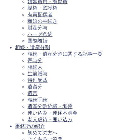
婚姻費用・養育費
親権・監護権
有責配偶者
離婚の手続き
財産分与
ハーグ条約
国際離婚
相続・遺産分割
相続・遺産分割に関する記事一覧
寄与分
相続人
生前贈与
特別受益
遺留分
遺言
相続手続
遺産分割協議・調停
使い込み・使途不明金
老人虐待・囲い込み
事務所の紹介
初めての方へ
よくあるご質問