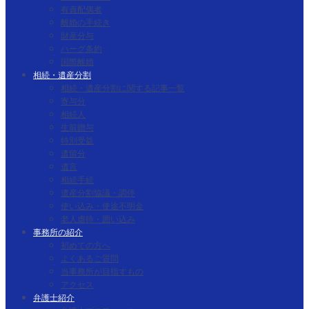
有責配偶者
離婚の手続き
財産分与
ハーグ条約
国際離婚
相続・遺産分割
相続・遺産分割に関する記事一覧
寄与分
相続人
生前贈与
特別受益
遺留分
遺言
相続手続
遺産分割協議・調停
使い込み・使途不明金
老人虐待・囲い込み
事務所の紹介
初めての方へ
よくあるご質問
当事務所が目指すもの
アクセス
弁護士紹介