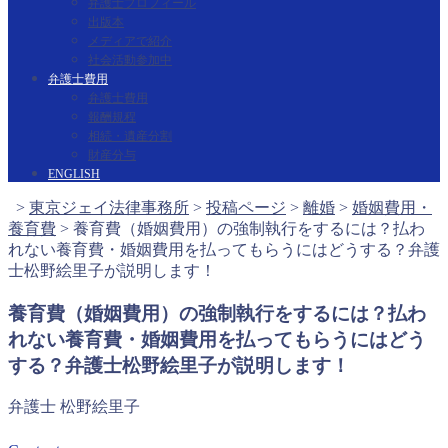
弁護士プロフィール
出版本
メディアで紹介
社会活動参加中
弁護士費用
弁護士費用
報酬規程
相続・遺産分割
財産分与
ENGLISH
>
東京ジェイ法律事務所
>
投稿ページ
>
離婚
>
婚姻費用・
養育費
>
養育費（婚姻費用）の強制執行をするには？払わ
れない養育費・婚姻費用を払ってもらうにはどうする？弁護
士松野絵里子が説明します！
養育費（婚姻費用）の強制執行をするには？払わ
れない養育費・婚姻費用を払ってもらうにはどう
する？弁護士松野絵里子が説明します！
弁護士 松野絵里子