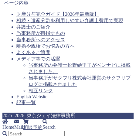
ページ内容
カ
テ
財産分与完全ガイド【2026年最新版】
ゴ
相続・遺産分割を利用しやすい弁護士費用で実現
リ
弁護士のご紹介
ー
当事務所が目指すもの
当事務所へのアクセス
離婚や親権でお悩みの方へ
よくあるご質問
メディア等での活躍
当事務所の弁護士松野絵里子がベンナビに掲載
されました。
当事務所がサクフリ株式会社運営のサクフリブ
ログに掲載されました
相互リンク
English Website
記事一覧
2025–2026 東京ジェイ法律事務所
Home
Mail
Search
相談予約