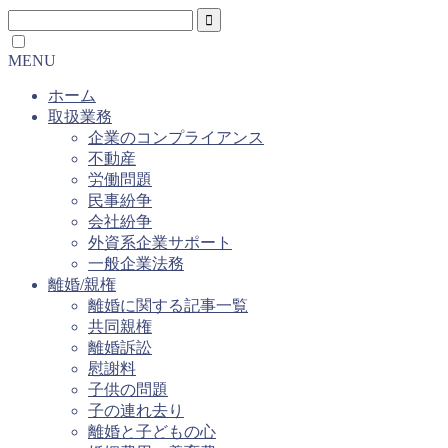
MENU
ホーム
取扱業務
企業のコンプライアンス
不動産
労働問題
民事紛争
会社紛争
外資系企業サポート
一般企業法務
離婚/親権
離婚に関する記事一覧
共同親権
離婚訴訟
慰謝料
子供の問題
子の連れ去り
離婚と子どもの心