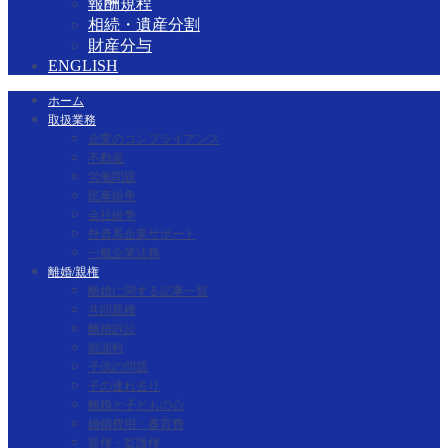
報酬規程
相続・遺産分割
財産分与
ENGLISH
ホーム
取扱業務
企業のコンプライアンス
不動産
労働問題
民事紛争
会社紛争
外資系企業サポート
一般企業法務
離婚/親権
離婚に関する記事一覧
共同親権
離婚訴訟
慰謝料
子供の問題
子の連れ去り
離婚と子どもの心
婚姻費用・養育費
親権・監護権