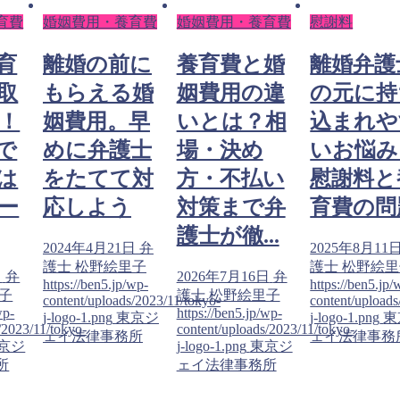
育費
婚姻費用・養育費
婚姻費用・養育費
慰謝料
育
離婚の前に
養育費と婚
離婚弁護
取
もらえる婚
姻費用の違
の元に持
！
姻費用。早
いとは？相
込まれや
で
めに弁護士
場・決め
いお悩み
は
をたてて対
方・不払い
慰謝料と
ー
応しよう
対策まで弁
育費の問
護士が徹...
2024年4月21日
弁
2025年8月11
護士 松野絵里子
護士 松野絵
日
弁
2026年7月16日
弁
https://ben5.jp/wp-
https://ben5.jp/
子
護士 松野絵里子
content/uploads/2023/11/tokyo-
content/uploads
wp-
https://ben5.jp/wp-
j-logo-1.png
東京ジ
j-logo-1.png
東
/2023/11/tokyo-
content/uploads/2023/11/tokyo-
ェイ法律事務所
ェイ法律事務
京ジ
j-logo-1.png
東京ジ
所
ェイ法律事務所