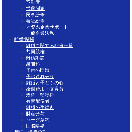
不動産
労働問題
民事紛争
会社紛争
外資系企業サポート
一般企業法務
離婚/親権
離婚に関する記事一覧
共同親権
離婚訴訟
慰謝料
子供の問題
子の連れ去り
離婚と子どもの心
婚姻費用・養育費
親権・監護権
有責配偶者
離婚の手続き
財産分与
ハーグ条約
国際離婚