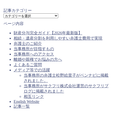
記事カテゴリー
記
事
ページ内容
カ
テ
財産分与完全ガイド【2026年最新版】
ゴ
相続・遺産分割を利用しやすい弁護士費用で実現
リ
弁護士のご紹介
ー
当事務所が目指すもの
当事務所へのアクセス
離婚や親権でお悩みの方へ
よくあるご質問
メディア等での活躍
当事務所の弁護士松野絵里子がベンナビに掲載
されました。
当事務所がサクフリ株式会社運営のサクフリブ
ログに掲載されました
相互リンク
English Website
記事一覧