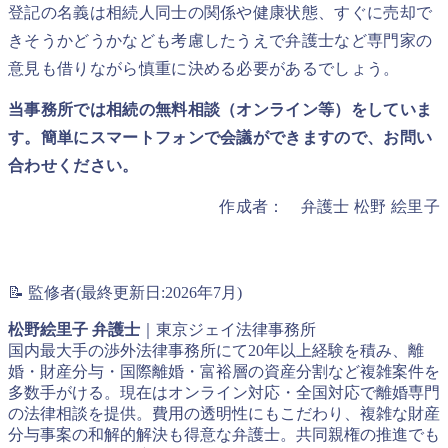
登記の名義は相続人同士の関係や健康状態、すぐに売却で
きそうかどうかなども考慮したうえで弁護士など専門家の
意見も借りながら慎重に決める必要があるでしょう。
当事務所では相続の無料相談（オンライン等）をしていま
す。簡単にスマートフォンで会議ができますので、お問い
合わせください。
作成者： 弁護士 松野 絵里子
📝 監修者(最終更新日:2026年7月)
松野絵里子 弁護士
｜東京ジェイ法律事務所
国内最大手の渉外法律事務所にて20年以上経験を積み、離
婚・財産分与・国際離婚・富裕層の資産分割など複雑案件を
多数手がける。現在はオンライン対応・全国対応で離婚専門
の法律相談を提供。費用の透明性にもこだわり、複雑な財産
分与事案の和解的解決も得意な弁護士。共同親権の推進でも