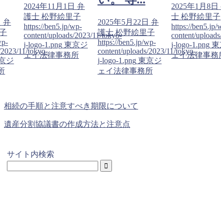
2024年11月1日
弁
2025年1月8日
護士 松野絵里子
士 松野絵里子
日
弁
2025年5月22日
弁
https://ben5.jp/wp-
https://ben5.jp/
子
護士 松野絵里子
content/uploads/2023/11/tokyo-
content/uploads
wp-
https://ben5.jp/wp-
j-logo-1.png
東京ジ
j-logo-1.png
東
/2023/11/tokyo-
content/uploads/2023/11/tokyo-
ェイ法律事務所
ェイ法律事務
京ジ
j-logo-1.png
東京ジ
所
ェイ法律事務所
相続の手順と注意すべき期限について
遺産分割協議書の作成方法と注意点
サイト内検索