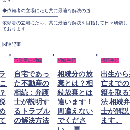
◆依頼者の立場にたち共に最適な解決の道
━━━━━━━━━━━━
依頼者の立場にたち、共に最適な解決を目指して日々研鑽し
ております。
関連記事
不動産の相続
相続手続
相続手続
ラ
自宅であっ
相続分の放
出生から
こ
た不動産の
棄とは？相
亡までの
？
相続：弁護
続放棄とは
籍を取る
税
士が説明す
違います！
法 相続
め
るトラブル
間違えない
士が解説
て
の解決方法
でくださ
ます。
い。 専...