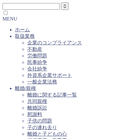
MENU
ホーム
取扱業務
企業のコンプライアンス
不動産
労働問題
民事紛争
会社紛争
外資系企業サポート
一般企業法務
離婚/親権
離婚に関する記事一覧
共同親権
離婚訴訟
慰謝料
子供の問題
子の連れ去り
離婚と子どもの心