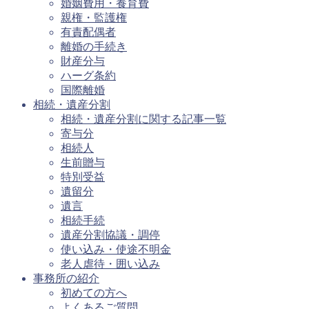
婚姻費用・養育費
親権・監護権
有責配偶者
離婚の手続き
財産分与
ハーグ条約
国際離婚
相続・遺産分割
相続・遺産分割に関する記事一覧
寄与分
相続人
生前贈与
特別受益
遺留分
遺言
相続手続
遺産分割協議・調停
使い込み・使途不明金
老人虐待・囲い込み
事務所の紹介
初めての方へ
よくあるご質問