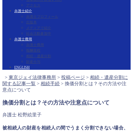
アクセス
弁護士紹介
弁護士プロフィール
出版本
メディアで紹介
社会活動参加中
弁護士費用
弁護士費用
報酬規程
相続・遺産分割
財産分与
ENGLISH
>
東京ジェイ法律事務所
>
投稿ページ
>
相続・遺産分割に
関する記事一覧
>
相続手続
>
換価分割とは？その方法や注
意点について
換価分割とは？その方法や注意点について
弁護士 松野絵里子
被相続人の財産を相続人の間でうまく分割できない場合、