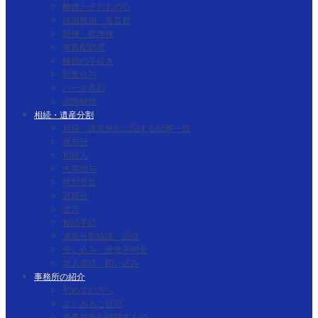
離婚と子どもの心
婚姻費用・養育費
親権・監護権
有責配偶者
離婚の手続き
財産分与
ハーグ条約
国際離婚
相続・遺産分割
相続・遺産分割に関する記事一覧
寄与分
相続人
生前贈与
特別受益
遺留分
遺言
相続手続
遺産分割協議・調停
使い込み・使途不明金
老人虐待・囲い込み
事務所の紹介
初めての方へ
よくあるご質問
当事務所が目指すもの