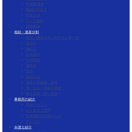
有責配偶者
離婚の手続き
財産分与
ハーグ条約
国際離婚
相続・遺産分割
相続・遺産分割に関する記事一覧
寄与分
相続人
生前贈与
特別受益
遺留分
遺言
相続手続
遺産分割協議・調停
使い込み・使途不明金
老人虐待・囲い込み
事務所の紹介
初めての方へ
よくあるご質問
当事務所が目指すもの
アクセス
弁護士紹介