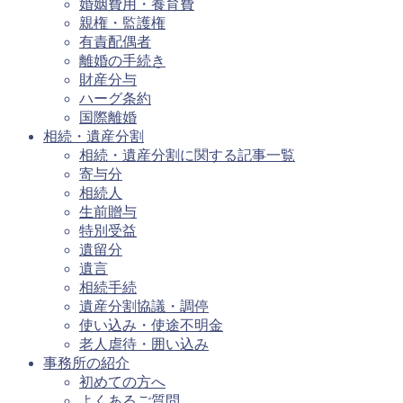
婚姻費用・養育費
親権・監護権
有責配偶者
離婚の手続き
財産分与
ハーグ条約
国際離婚
相続・遺産分割
相続・遺産分割に関する記事一覧
寄与分
相続人
生前贈与
特別受益
遺留分
遺言
相続手続
遺産分割協議・調停
使い込み・使途不明金
老人虐待・囲い込み
事務所の紹介
初めての方へ
よくあるご質問