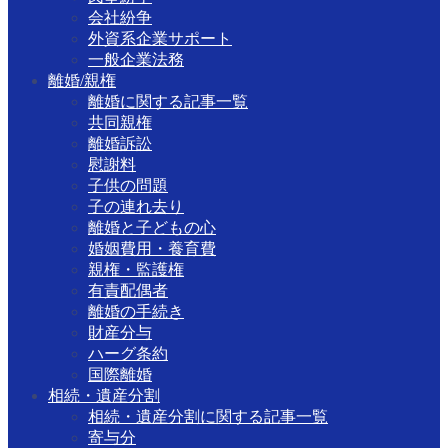
会社紛争
外資系企業サポート
一般企業法務
離婚/親権
離婚に関する記事一覧
共同親権
離婚訴訟
慰謝料
子供の問題
子の連れ去り
離婚と子どもの心
婚姻費用・養育費
親権・監護権
有責配偶者
離婚の手続き
財産分与
ハーグ条約
国際離婚
相続・遺産分割
相続・遺産分割に関する記事一覧
寄与分