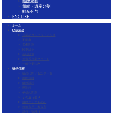
報酬規程
相続・遺産分割
財産分与
ENGLISH
ホーム
取扱業務
企業のコンプライアンス
不動産
労働問題
民事紛争
会社紛争
外資系企業サポート
一般企業法務
離婚/親権
離婚に関する記事一覧
共同親権
離婚訴訟
慰謝料
子供の問題
子の連れ去り
離婚と子どもの心
婚姻費用・養育費
親権・監護権