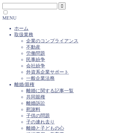
MENU
ホーム
取扱業務
企業のコンプライアンス
不動産
労働問題
民事紛争
会社紛争
外資系企業サポート
一般企業法務
離婚/親権
離婚に関する記事一覧
共同親権
離婚訴訟
慰謝料
子供の問題
子の連れ去り
離婚と子どもの心