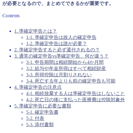
が必要となるので、まとめてできるかが重要です。
Contents
1. 準確定申告とは？
1-1. 準確定申告は故人の確定申告
1-2. 準確定申告は誰が必要？
2. 準確定申告すると必ず還付されるの？
3. 通常の確定申告vs準確定申告、何が違う？
3-1. 申告期間は相続開始から4か月間
3-2. 給与や年金所得はすべて相続財産
3-3. 所得控除は月割りされない
3-4. 死亡する年よりも前の確定申告も可能
4. 準確定申告の注意点
4-1. 相続放棄する人は準確定申告はしないこと
4-2. 死亡日の後に支払った医療費は控除対象外
5. 準確定申告に必要な書類
5-1. 確定申告書
5-2. 付表
5-3. 添付書類