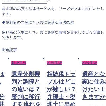
━━━━━━━━━━━━
高水準の品質の法律サービスを、リーズナブルに提供いたし
ます。
◆依頼者の立場にたち共に最適な解決の道
━━━━━━━━━━━━
依頼者の立場にたち、共に最適な解決を目指して日々研鑽し
ております。
関連記事
相続手続
相続手続
相続手続
は
遺産分割審
相続税トラ
遺産とな
人
判と調停と
ブルはどこ
家に住み
の違いは？
が難しい？
けたい！
分
審判に移行
弁護士・税
きますか
共
する流れを
理士に早め