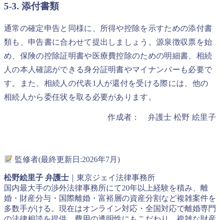
5-3. 添付書類
通常の確定申告と同様に、所得や控除を示すための添付書
類も、申告書に合わせて提出しましょう。源泉徴収票を始
め、保険の控除証明書や医療費控除のための明細書、相続
人の本人確認ができる身分証明書やマイナンバーも必要で
す。また、相続人の代表1人が還付を受ける際には、他の
相続人から委任状を取る必要があります。
作成者： 弁護士 松野 絵里子
監修者(最終更新日:2026年7月)
松野絵里子 弁護士
｜東京ジェイ法律事務所
国内最大手の渉外法律事務所にて20年以上経験を積み、離
婚・財産分与・国際離婚・富裕層の資産分割など複雑案件を
多数手がける。現在はオンライン対応・全国対応で離婚専門
の法律相談を提供。費用の透明性にもこだわり、複雑な財産