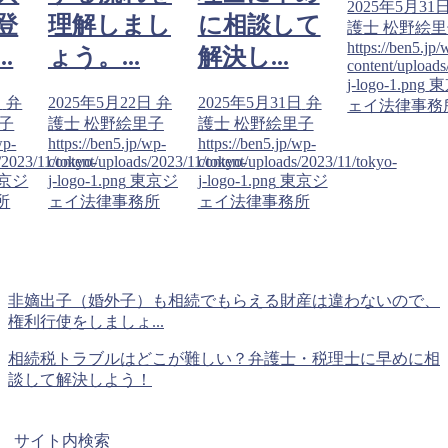
2025年5月31
登
理解しまし
に相談して
護士 松野絵
https://ben5.jp/
.
ょう。...
解決し...
content/uploads
j-logo-1.png
東
日
弁
2025年5月22日
弁
2025年5月31日
弁
ェイ法律事務
子
護士 松野絵里子
護士 松野絵里子
wp-
https://ben5.jp/wp-
https://ben5.jp/wp-
/2023/11/tokyo-
content/uploads/2023/11/tokyo-
content/uploads/2023/11/tokyo-
京ジ
j-logo-1.png
東京ジ
j-logo-1.png
東京ジ
所
ェイ法律事務所
ェイ法律事務所
非嫡出子（婚外子）も相続でもらえる財産は違わないので、
権利行使をしましょ...
相続税トラブルはどこが難しい？弁護士・税理士に早めに相
談して解決しよう！
サイト内検索