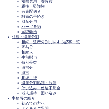
婚姻費用・養育費
親権・監護権
有責配偶者
離婚の手続き
財産分与
ハーグ条約
国際離婚
相続・遺産分割
相続・遺産分割に関する記事一覧
寄与分
相続人
生前贈与
特別受益
遺留分
遺言
相続手続
遺産分割協議・調停
使い込み・使途不明金
老人虐待・囲い込み
事務所の紹介
初めての方へ
よくあるご質問