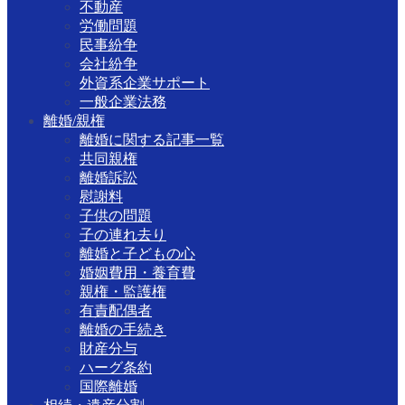
不動産
労働問題
民事紛争
会社紛争
外資系企業サポート
一般企業法務
離婚/親権
離婚に関する記事一覧
共同親権
離婚訴訟
慰謝料
子供の問題
子の連れ去り
離婚と子どもの心
婚姻費用・養育費
親権・監護権
有責配偶者
離婚の手続き
財産分与
ハーグ条約
国際離婚