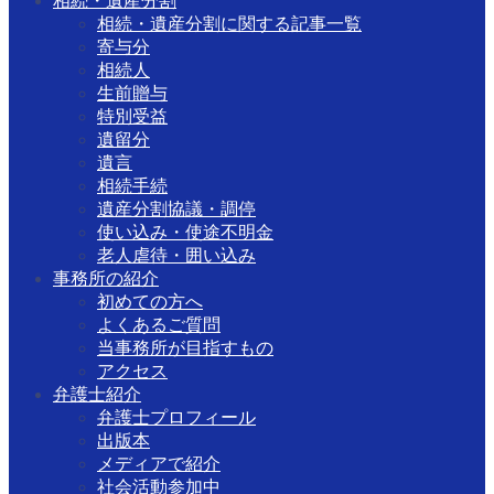
相続・遺産分割
相続・遺産分割に関する記事一覧
寄与分
相続人
生前贈与
特別受益
遺留分
遺言
相続手続
遺産分割協議・調停
使い込み・使途不明金
老人虐待・囲い込み
事務所の紹介
初めての方へ
よくあるご質問
当事務所が目指すもの
アクセス
弁護士紹介
弁護士プロフィール
出版本
メディアで紹介
社会活動参加中