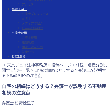
アクセス
弁護士紹介
弁護士プロフィール
出版本
メディアで紹介
社会活動参加中
弁護士費用
弁護士費用
報酬規程
相続・遺産分割
財産分与
ENGLISH
>
東京ジェイ法律事務所
>
投稿ページ
>
相続・遺産分割に
関する記事一覧
>
自宅の相続はどうする？弁護士が説明す
る不動産相続の注意点
自宅の相続はどうする？弁護士が説明する不動産
相続の注意点
弁護士 松野絵里子