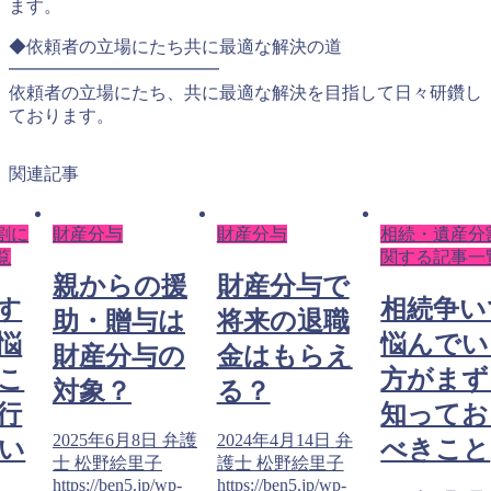
ます。
◆依頼者の立場にたち共に最適な解決の道
━━━━━━━━━━━━
依頼者の立場にたち、共に最適な解決を目指して日々研鑽し
ております。
関連記事
割に
財産分与
財産分与
相続・遺産分
覧
関する記事一
親からの援
財産分与で
す
相続争い
助・贈与は
将来の退職
悩
悩んでい
財産分与の
金はもらえ
こ
方がまず
対象？
る？
行
知ってお
2025年6月8日
弁護
2024年4月14日
弁
い
べきこと
士 松野絵里子
護士 松野絵里子
https://ben5.jp/wp-
https://ben5.jp/wp-