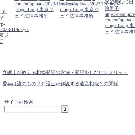
2022年6月3日
content/uploads/2023/11/tokyo-
content/uploads/2023/11/tokyo-
絵里子
j-logo-1.png
東京ジ
j-logo-1.png
東京ジ
日
弁
https://ben5.jp/
ェイ法律事務所
ェイ法律事務所
子
content/uploads
wp-
j-logo-1.png
東
/2023/11/tokyo-
ェイ法律事務
京ジ
所
弁護士が教える相続登記の方法・登記をしないデメリット
香典は誰のもの？弁護士が解説する遺産相続との関係
サイト内検索