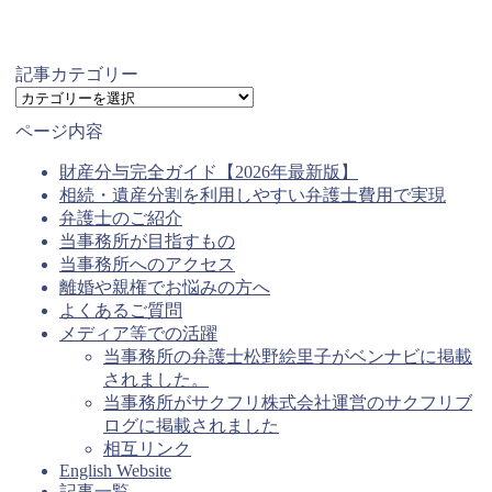
記事カテゴリー
記
事
ページ内容
カ
テ
財産分与完全ガイド【2026年最新版】
ゴ
相続・遺産分割を利用しやすい弁護士費用で実現
リ
弁護士のご紹介
ー
当事務所が目指すもの
当事務所へのアクセス
離婚や親権でお悩みの方へ
よくあるご質問
メディア等での活躍
当事務所の弁護士松野絵里子がベンナビに掲載
されました。
当事務所がサクフリ株式会社運営のサクフリブ
ログに掲載されました
相互リンク
English Website
記事一覧