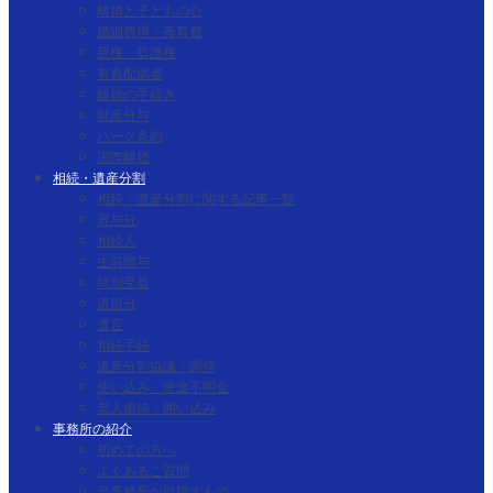
離婚と子どもの心
婚姻費用・養育費
親権・監護権
有責配偶者
離婚の手続き
財産分与
ハーグ条約
国際離婚
相続・遺産分割
相続・遺産分割に関する記事一覧
寄与分
相続人
生前贈与
特別受益
遺留分
遺言
相続手続
遺産分割協議・調停
使い込み・使途不明金
老人虐待・囲い込み
事務所の紹介
初めての方へ
よくあるご質問
当事務所が目指すもの