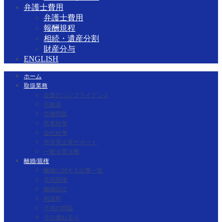
弁護士費用
弁護士費用
報酬規程
相続・遺産分割
財産分与
ENGLISH
ホーム
取扱業務
企業のコンプライアンス
不動産
労働問題
民事紛争
会社紛争
外資系企業サポート
一般企業法務
離婚/親権
離婚に関する記事一覧
共同親権
離婚訴訟
慰謝料
子供の問題
子の連れ去り