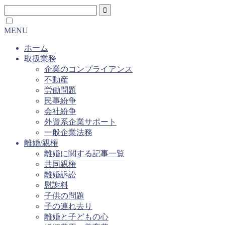
MENU
ホーム
取扱業務
企業のコンプライアンス
不動産
労働問題
民事紛争
会社紛争
外資系企業サポート
一般企業法務
離婚/親権
離婚に関する記事一覧
共同親権
離婚訴訟
慰謝料
子供の問題
子の連れ去り
離婚と子どもの心