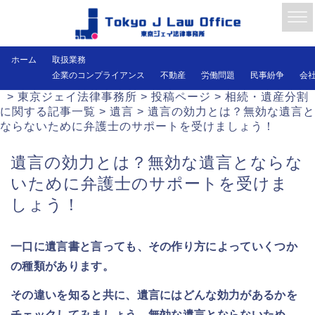
ホーム
取扱業務
企業のコンプライアンス
不動産
労働問題
民事紛争
会
>
東京ジェイ法律事務所
>
投稿ページ
>
相続・遺産分割
に関する記事一覧
>
遺言
>
遺言の効力とは？無効な遺言と
ならないために弁護士のサポートを受けましょう！
遺言の効力とは？無効な遺言とならな
いために弁護士のサポートを受けま
しょう！
一口に遺言書と言っても、その作り方によっていくつか
の種類があります。
その違いを知ると共に、遺言にはどんな効力があるかを
チェックしてみましょう。無効な遺言とならないため、