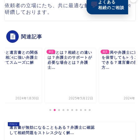
よくある
💬
依頼者の立場にたち、共に最適な解決を目指して日々
相続のご相談
研鑽しております。
関連記事
留分と遺言書との関係
遺贈とは？相続との違い
遺言
法務局や弁護士に遺
遺言
は？相続に強い弁護士
は？弁護士のサポートが
を保管してもらうこ
付けてスムーズに解
必要な場合とは？弁護
できる？遺言書の開
.
士...
方...
2024年1月30日
2025年5月22日
2024年1
遺言書が無効になることもある？弁護士に確認
して相続問題をストレス少なく解...