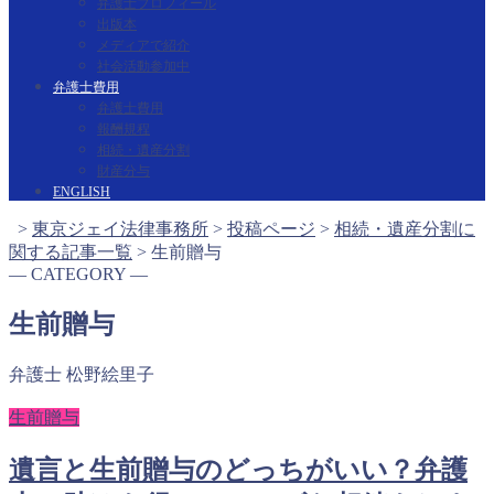
弁護士プロフィール
出版本
メディアで紹介
社会活動参加中
弁護士費用
弁護士費用
報酬規程
相続・遺産分割
財産分与
ENGLISH
>
東京ジェイ法律事務所
>
投稿ページ
>
相続・遺産分割に
関する記事一覧
>
生前贈与
― CATEGORY ―
生前贈与
弁護士 松野絵里子
生前贈与
遺言と生前贈与のどっちがいい？弁護